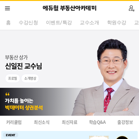
에듀윌 부동산아카데미
홈
수강신청
이벤트/특강
교수소개
학원수강
교
부동산 상가
신일진 교수님
프로필
소개영상
상가 중개의 핵심만 알려주셔서 좋았습니다.
가치를 높이는
빅데이터 상권분석
신일진 교수님 열정적인 강의에 감동했습니다.
커리큘럼
최신소식
최신자료
학습Q&A
출강정보
신일진 교수님 진짜 최고세요
EVENT