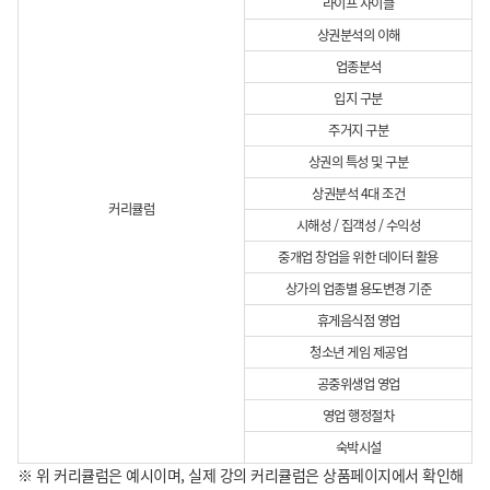
라이프 사이클
상권분석의 이해
업종분석
입지 구분
주거지 구분
상권의 특성 및 구분
상권분석 4대 조건
커리큘럼
시해성 / 집객성 / 수익성
중개업 창업을 위한 데이터 활용
상가의 업종별 용도변경 기준
휴게음식점 영업
청소년 게임 제공업
공중위생업 영업
영업 행정절차
숙박시설
※ 위 커리큘럼은 예시이며, 실제 강의 커리큘럼은 상품페이지에서 확인해