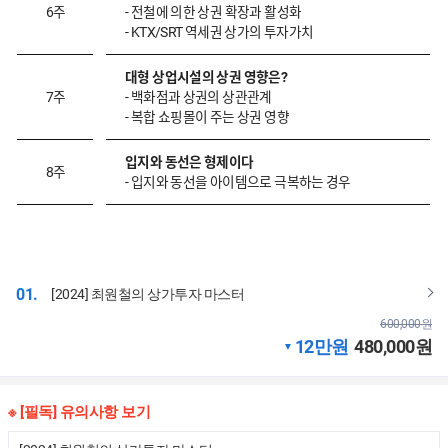
6주
- 전철에 의한 상권 확장과 활성화
- KTX/SRT 역세권 상가의 투자가치
대형 상업시설의 상권 영향은?
7주
- 백화점과 상권의 상관관계
- 복합 쇼핑몰이 주는 상권 영향
입지와 동선은 형제이다
8주
- 입지와 동선을 아이템으로 극복하는 경우
01.
[2024] 최원철의 상가투자 마스터
600,000
원
12만원
480,000
원
▼
※ [필독] 유의사항 보기