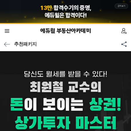
5
8
1
만
회원의 선택,
근거보기
에듀윌
은 합격이다!
에듀윌 부동산아카데미
추천패키지